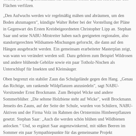
Flächen verfilzen.
„Den Aufwuchs werden wir regelmäßig mähen und abräumen, um den
Boden abzumagern“, kündigte Walter Reber bei der Vorstellung der Pläne
in Gegenwart des Ersten Kreisbeigeordneten Christopher Lipp an. Stephan
Saar und seine NABU-Mitstreiter haben nach geeigneten regionalen, also
standortgerechten Wildsamen-Mischungen geforscht, die dann auf den
Hängen ausgebracht werden. Ein gemeinsam erarbeiteter Masterplan zeigt,
was wann wo verändert werden soll. Dazu gehören zum Beispiel Wildrosen
und andere blühende Gehölze sowie ein paar Totholz-Nischen als
Unterschlupf für Insekten und Kleinsäuger.
Oben begrenzt ein stabiler Zaun das Schulgelände gegen den Hang. „Genau
das Richtige, um rankende Wildpflanzen anzusiedeln“, sagt NABU-
Vorsitzender Ernst Brockmann. Zum Beispiel Wicke und andere
Sommerblüher. „Die seltene Holzbiene steht auf Wicke“, weiß Brockmann.
Jenseits des Zauns, auf der Seite der Schule, wurden von Schülern, NABU-
Aktiven und der Firma Volz im Rahmen des Ortstermins Himbeerpflanzen
gesetzt. Stephan Saar: „Auch die werden schön blühen und Wildbienen
anlocken.“ Und, so ergänzt Saar augenzwinkernd, mit süßen Beeren im
Sommer ein paar Sympathiepunkte für das gemeinsame Projekt