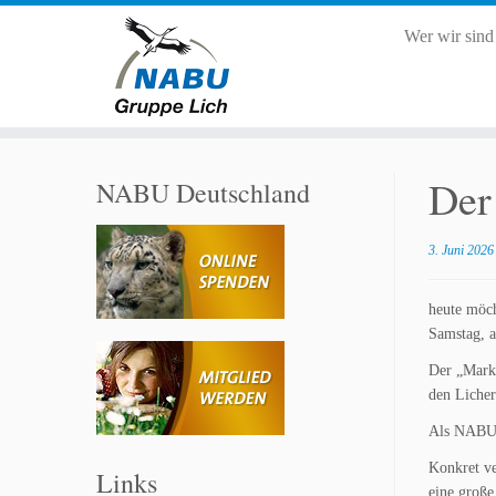
Wer wir sin
Zum
Inhalt
Der
NABU Deutschland
springen
3. Juni 2026
heute möch
Samstag, 
Der „Markt
den Licher
Als NABU-G
Konkret ve
Links
eine große