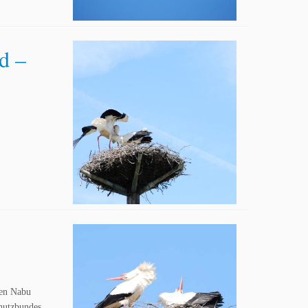
d –
hen Nabu
chutzbundes