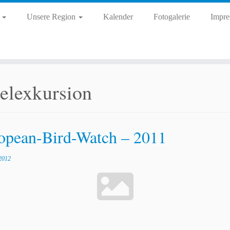
d
Unsere Region
Kalender
Fotogalerie
Impre
elexkursion
opean-Bird-Watch – 2011
2012