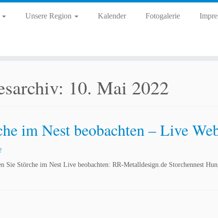
d
Unsere Region
Kalender
Fotogalerie
Impre
esarchiv:
10. Mai 2022
che im Nest beobachten – Live W
2
n Sie Störche im Nest Live beobachten: RR-Metalldesign.de Storchennest Hu