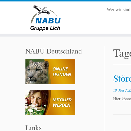
Wer wir sin
Zum
Inhalt
Tag
NABU Deutschland
springen
Stör
10. Mai 202
Hier könne
Links