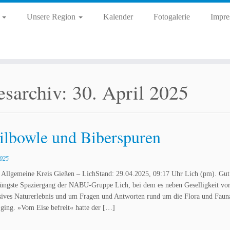
d
Unsere Region
Kalender
Fotogalerie
Impre
esarchiv:
30. April 2025
ilbowle und Biberspuren
2025
 Allgemeine Kreis Gießen – LichStand: 29.04.2025, 09:17 Uhr Lich (pm). Gut
jüngste Spaziergang der NABU-Gruppe Lich, bei dem es neben Geselligkeit vo
nsives Naturerlebnis und um Fragen und Antworten rund um die Flora und Faun
 ging. »Vom Eise befreit« hatte der […]