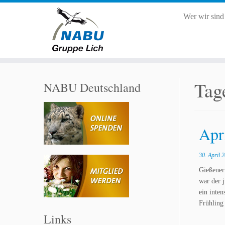
Wer wir sin
Zum
Inhalt
Tag
NABU Deutschland
springen
Apr
30. April 
Gießener
war der 
ein inte
Frühling
Links