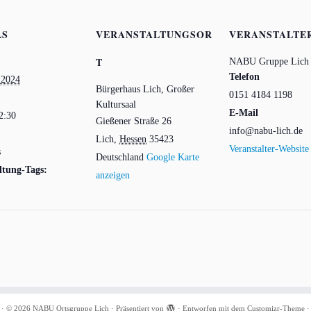
LS
VERANSTALTUNGSOR
VERANSTALTE
T
NABU Gruppe Lich 
Telefon
 2024
Bürgerhaus Lich, Großer
0151 4184 1198
Kultursaal
E-Mail
2:30
Gießener Straße 26
info@nabu-lich.de
Lich
,
Hessen
35423
Veranstalter-Website
s
Deutschland
Google Karte
ltung-Tags:
anzeigen
·
© 2026
NABU Ortsgruppe Lich
·
Präsentiert von
·
Entworfen mit dem
Customizr-Theme
·