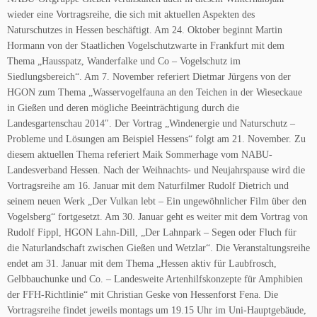
wieder eine Vortragsreihe, die sich mit aktuellen Aspekten des
Naturschutzes in Hessen beschäftigt. Am 24. Oktober beginnt Martin
Hormann von der Staatlichen Vogelschutzwarte in Frankfurt mit dem
Thema „Hausspatz, Wanderfalke und Co – Vogelschutz im
Siedlungsbereich“. Am 7. November referiert Dietmar Jürgens von der
HGON zum Thema „Wasservogelfauna an den Teichen in der Wieseckaue
in Gießen und deren mögliche Beeinträchtigung durch die
Landesgartenschau 2014″. Der Vortrag „Windenergie und Naturschutz –
Probleme und Lösungen am Beispiel Hessens“ folgt am 21. November. Zu
diesem aktuellen Thema referiert Maik Sommerhage vom NABU-
Landesverband Hessen. Nach der Weihnachts- und Neujahrspause wird die
Vortragsreihe am 16. Januar mit dem Naturfilmer Rudolf Dietrich und
seinem neuen Werk „Der Vulkan lebt – Ein ungewöhnlicher Film über den
Vogelsberg“ fortgesetzt. Am 30. Januar geht es weiter mit dem Vortrag von
Rudolf Fippl, HGON Lahn-Dill, „Der Lahnpark – Segen oder Fluch für
die Naturlandschaft zwischen Gießen und Wetzlar“. Die Veranstaltungsreihe
endet am 31. Januar mit dem Thema „Hessen aktiv für Laubfrosch,
Gelbbauchunke und Co. – Landesweite Artenhilfskonzepte für Amphibien
der FFH-Richtlinie“ mit Christian Geske von Hessenforst Fena. Die
Vortragsreihe findet jeweils montags um 19.15 Uhr im Uni-Hauptgebäude,